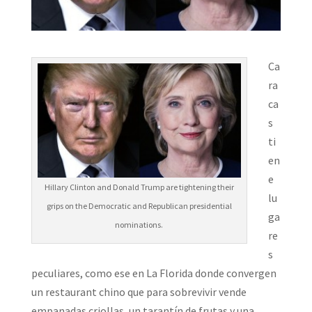
Ca
ra
ca
s
ti
en
e
Hillary Clinton and Donald Trump are tightening their
lu
grips on the Democratic and Republican presidential
ga
nominations.
re
s
peculiares, como ese en La Florida donde convergen
un restaurant chino que para sobrevivir vende
empanadas criollas, un tarantín de frutas y una