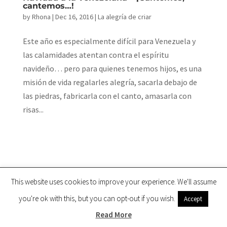
cantemos…!
by
Rhona
|
Dec 16, 2016
|
La alegría de criar
Este año es especialmente difícil para Venezuela y
las calamidades atentan contra el espíritu
navideño… pero para quienes tenemos hijos, es una
misión de vida regalarles alegría, sacarla debajo de
las piedras, fabricarla con el canto, amasarla con
risas...
This website uses cookies to improve your experience. We'll assume
you're ok with this, but you can opt-out if you wish.
Copyright ©2002 - Rhona Bucarito todos los derechos
Accept
reservados | Powered by:
LuisRaa
Read More