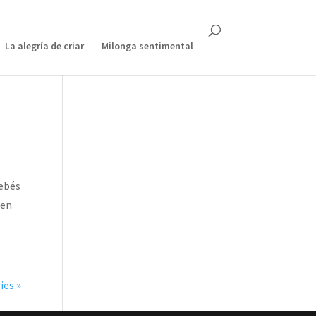
La alegría de criar
Milonga sentimental
bebés
 en
ies »