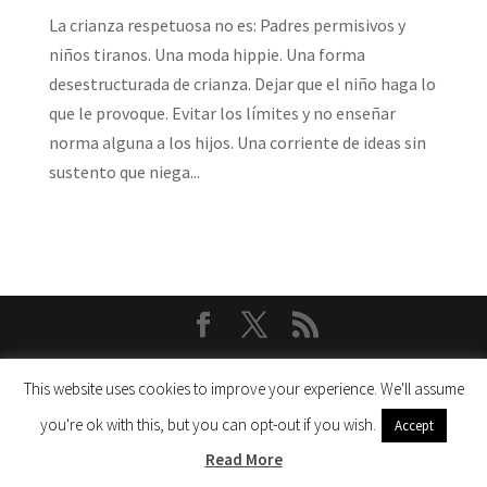
La crianza respetuosa no es: Padres permisivos y
niños tiranos. Una moda hippie. Una forma
desestructurada de crianza. Dejar que el niño haga lo
que le provoque. Evitar los límites y no enseñar
norma alguna a los hijos. Una corriente de ideas sin
sustento que niega...
Copyright ©2002 - Rhona Bucarito todos los derechos
This website uses cookies to improve your experience. We'll assume
reservados | Powered by:
LuisRaa
you're ok with this, but you can opt-out if you wish.
Accept
Read More