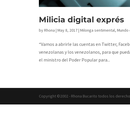
Milicia digital exprés
by
Rhona
|
May 8, 2017
|
Milonga sentimental
,
Mundo d
“Vamos a abrirle las cuentas en Twitter, Face
venezolanas y los venezolanos, para que puedan
el ministro del Poder Popular para...
Copyright ©2002 - Rhona Bucarito todos los derech