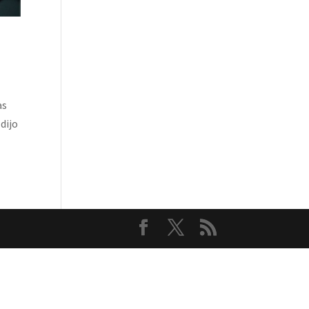
as
dijo