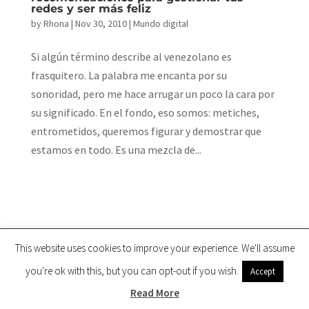
redes y ser más feliz
by
Rhona
|
Nov 30, 2010
|
Mundo digital
Si algún término describe al venezolano es
frasquitero. La palabra me encanta por su
sonoridad, pero me hace arrugar un poco la cara por
su significado. En el fondo, eso somos: metiches,
entrometidos, queremos figurar y demostrar que
estamos en todo. Es una mezcla de...
This website uses cookies to improve your experience. We'll assume
you're ok with this, but you can opt-out if you wish.
Accept
Copyright ©2002 - Rhona Bucarito todos los derechos
reservados | Powered by:
LuisRaa
Read More