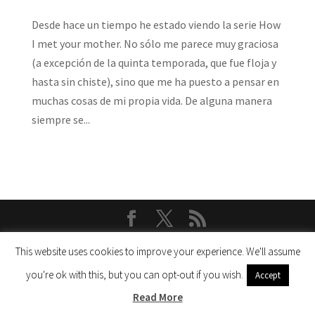
Desde hace un tiempo he estado viendo la serie How
I met your mother. No sólo me parece muy graciosa
(a excepción de la quinta temporada, que fue floja y
hasta sin chiste), sino que me ha puesto a pensar en
muchas cosas de mi propia vida. De alguna manera
siempre se...
Copyright ©2002 - Rhona Bucarito todos los derechos
This website uses cookies to improve your experience. We'll assume
reservados | Powered by:
LuisRaa
you're ok with this, but you can opt-out if you wish.
Accept
Read More